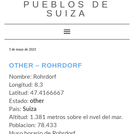
PUEBLOS DE
Saltar
al
SUIZA
contenido
Cambiar modo de navegación
5 de mayo de 2023
OTHER – ROHRDORF
Nombre: Rohrdorf
Longitud: 8.3
Latitud: 47.4166667
Estado:
other
Pais:
Suiza
Altitud: 1.381 metros sobre el nvel del mar.
Poblacion: 78.433
Huso horario de Rohrdorf