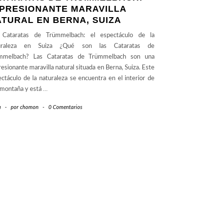
MPRESIONANTE MARAVILLA
TURAL EN BERNA, SUIZA
 Cataratas de Trümmelbach: el espectáculo de la
uraleza en Suiza ¿Qué son las Cataratas de
mmelbach? Las Cataratas de Trümmelbach son una
esionante maravilla natural situada en Berna, Suiza. Este
ctáculo de la naturaleza se encuentra en el interior de
 montaña y está
…
a
-
por
chomon
-
0 Comentarios