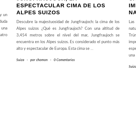
ESPECTACULAR CIMA DE LOS
I
ALPES SUIZOS
NA
ay un
 duda
Descubre la majestuosidad de Jungfraujoch: la cima de los
Las
n una
Alpes suizos ¿Qué es Jungfraujoch? Con una altitud de
nat
atro
3,454 metros sobre el nivel del mar, Jungfraujoch se
Trü
encuentra en los Alpes suizos. Es considerado el punto más
impr
alto y espectacular de Europa. Esta cima se
…
espe
una
Suiza
-
por
chomon
-
0 Comentarios
Suiz