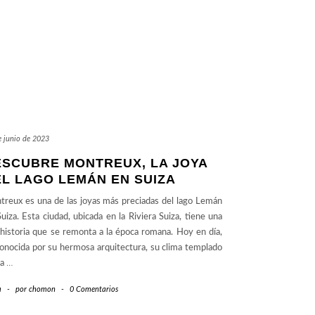
e junio de 2023
ESCUBRE MONTREUX, LA JOYA
L LAGO LEMÁN EN SUIZA
reux es una de las joyas más preciadas del lago Lemán
uiza. Esta ciudad, ubicada en la Riviera Suiza, tiene una
 historia que se remonta a la época romana. Hoy en día,
onocida por su hermosa arquitectura, su clima templado
na
…
a
-
por
chomon
-
0 Comentarios