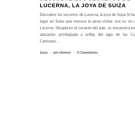
LUCERNA, LA JOYA DE SUIZA
Descubre los secretos de Lucerna, la joya de Suiza Si h
lugar en Suiza que merece la pena visitar, ese es sin
Lucerna. Situada en el corazón del país, se encuentra e
ubicación privilegiada a orillas del lago de los Cu
Cantones.
…
Suiza
-
por
chomon
-
0 Comentarios