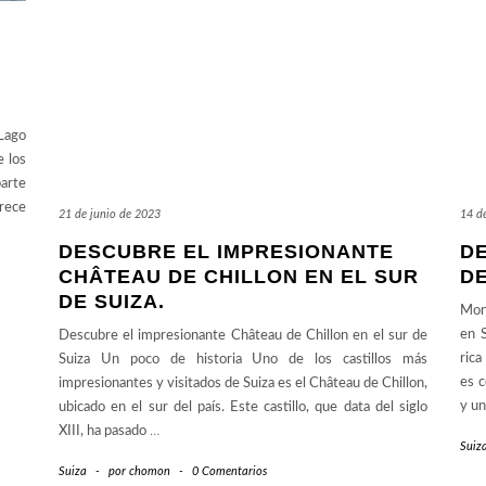
Lago
 los
parte
frece
21 de junio de 2023
14 d
DESCUBRE EL IMPRESIONANTE
D
CHÂTEAU DE CHILLON EN EL SUR
DE
DE SUIZA.
Mont
en S
Descubre el impresionante Château de Chillon en el sur de
rica
Suiza Un poco de historia Uno de los castillos más
es c
impresionantes y visitados de Suiza es el Château de Chillon,
y u
ubicado en el sur del país. Este castillo, que data del siglo
XIII, ha pasado
…
Suiz
Suiza
-
por
chomon
-
0 Comentarios