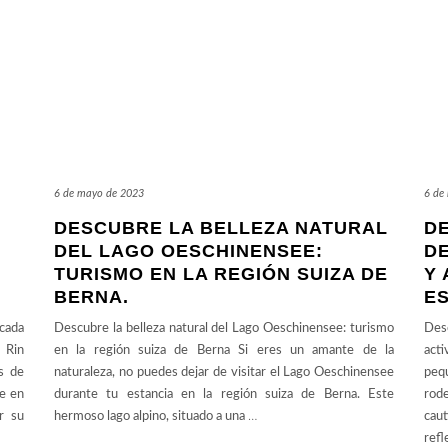
6 de mayo de 2023
6 de
DESCUBRE LA BELLEZA NATURAL
D
DEL LAGO OESCHINENSEE:
DE
TURISMO EN LA REGIÓN SUIZA DE
Y 
BERNA.
E
icada
Descubre la belleza natural del Lago Oeschinensee: turismo
Desc
l Rin
en la región suiza de Berna Si eres un amante de la
act
s de
naturaleza, no puedes dejar de visitar el Lago Oeschinensee
pequ
te en
durante tu estancia en la región suiza de Berna. Este
rode
r su
hermoso lago alpino, situado a una
…
cau
refl