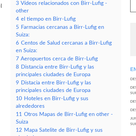
3
Vídeos relacionados con Birr-Lufig -
l
other
4
el tiempo en Birr-Lufig
5
Farmacias cercanas a Birr-Lufig en
Suiza:
6
Centos de Salud cercanas a Birr-Lufig
en Suiza:
7
Aeropuertos cerca de Birr-Lufig
8
Distancia entre Birr-Lufig y las
E
principales ciudades de Europa
DE
9
Distacia entre Birr-Lufig y las
DE
principales ciudades de Europa
SU
10
Hoteles en Birr-Lufig y sus
DE
alrededores
DE
11
Otros Mapas de Birr-Lufig en other -
JU
Suiza
SU
12
Mapa Satelite de Birr-Lufig y sus