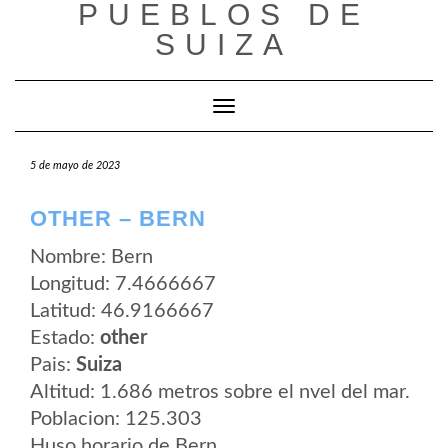
PUEBLOS DE
Saltar
al
SUIZA
contenido
Cambiar modo de navegación
5 de mayo de 2023
OTHER – BERN
Nombre: Bern
Longitud: 7.4666667
Latitud: 46.9166667
Estado:
other
Pais:
Suiza
Altitud: 1.686 metros sobre el nvel del mar.
Poblacion: 125.303
Huso horario de Bern