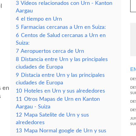
3
Vídeos relacionados con Urn - Kanton
l
Aargau
4
el tiempo en Urn
5
Farmacias cercanas a Urn en Suiza:
6
Centos de Salud cercanas a Urn en
Suiza:
7
Aeropuertos cerca de Urn
8
Distancia entre Urn y las principales
ciudades de Europa
E
9
Distacia entre Urn y las principales
DE
ciudades de Europa
s en
DE
10
Hoteles en Urn y sus alrededores
SU
s
11
Otros Mapas de Urn en Kanton
DE
Aargau - Suiza
DE
12
Mapa Satelite de Urn y sus
JU
alrededores
SU
13
Mapa Normal google de Urn y sus