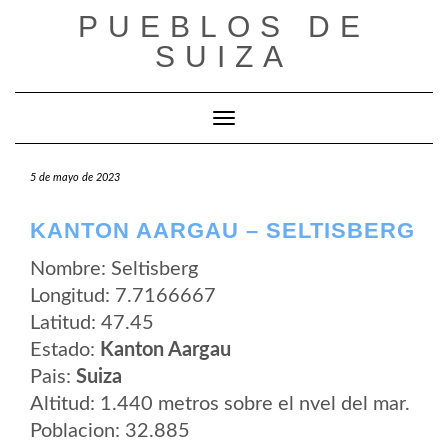
Saltar
PUEBLOS DE
al
contenido
SUIZA
Cambiar modo de navegación
5 de mayo de 2023
KANTON AARGAU – SELTISBERG
Nombre: Seltisberg
Longitud: 7.7166667
Latitud: 47.45
Estado:
Kanton Aargau
Pais:
Suiza
Altitud: 1.440 metros sobre el nvel del mar.
Poblacion: 32.885