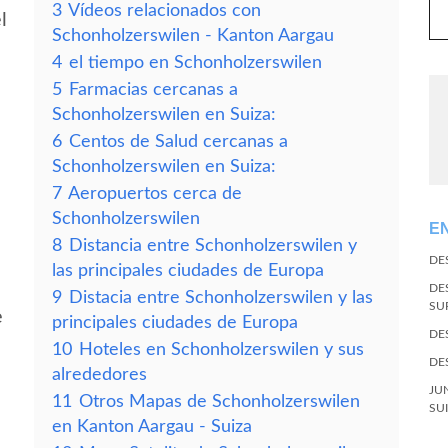
3
Vídeos relacionados con
l
Schonholzerswilen - Kanton Aargau
4
el tiempo en Schonholzerswilen
5
Farmacias cercanas a
Schonholzerswilen en Suiza:
6
Centos de Salud cercanas a
Schonholzerswilen en Suiza:
7
Aeropuertos cerca de
Schonholzerswilen
E
8
Distancia entre Schonholzerswilen y
DE
las principales ciudades de Europa
DE
9
Distacia entre Schonholzerswilen y las
SU
e
principales ciudades de Europa
DE
10
Hoteles en Schonholzerswilen y sus
DE
alrededores
JU
11
Otros Mapas de Schonholzerswilen
SU
en Kanton Aargau - Suiza