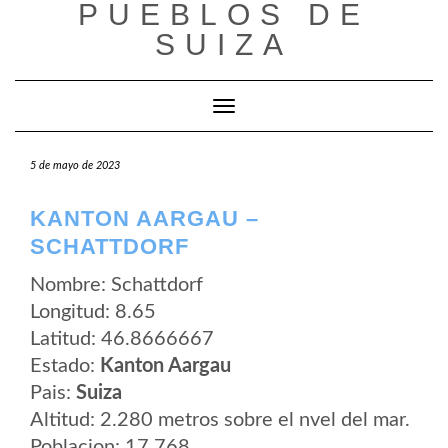
PUEBLOS DE
Saltar
al
SUIZA
contenido
Cambiar modo de navegación
5 de mayo de 2023
KANTON AARGAU –
SCHATTDORF
Nombre: Schattdorf
Longitud: 8.65
Latitud: 46.8666667
Estado:
Kanton Aargau
Pais:
Suiza
Altitud: 2.280 metros sobre el nvel del mar.
Poblacion: 17.768