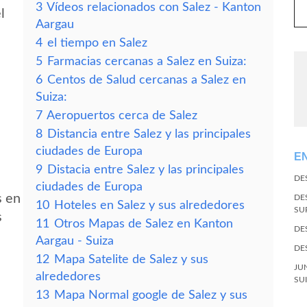
3
Vídeos relacionados con Salez - Kanton
l
Aargau
4
el tiempo en Salez
5
Farmacias cercanas a Salez en Suiza:
6
Centos de Salud cercanas a Salez en
Suiza:
7
Aeropuertos cerca de Salez
8
Distancia entre Salez y las principales
ciudades de Europa
E
9
Distacia entre Salez y las principales
s
DE
ciudades de Europa
s en
DE
10
Hoteles en Salez y sus alrededores
SU
s
11
Otros Mapas de Salez en Kanton
DE
Aargau - Suiza
DE
12
Mapa Satelite de Salez y sus
JU
alrededores
SU
13
Mapa Normal google de Salez y sus