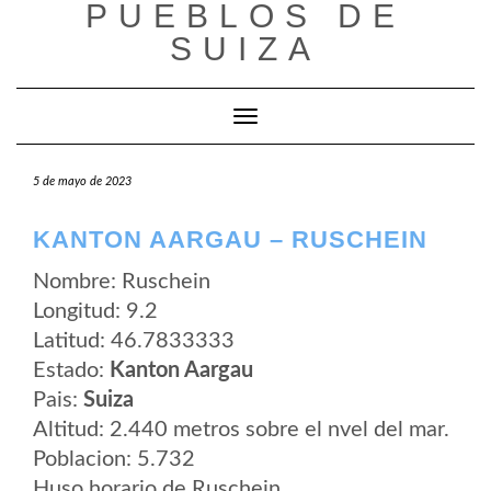
PUEBLOS DE
Saltar
al
SUIZA
contenido
Cambiar modo de navegación
5 de mayo de 2023
KANTON AARGAU – RUSCHEIN
Nombre: Ruschein
Longitud: 9.2
Latitud: 46.7833333
Estado:
Kanton Aargau
Pais:
Suiza
Altitud: 2.440 metros sobre el nvel del mar.
Poblacion: 5.732
Huso horario de Ruschein