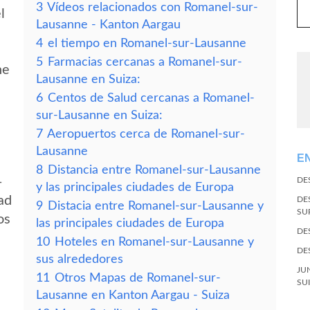
3
Vídeos relacionados con Romanel-sur-
l
Lausanne - Kanton Aargau
4
el tiempo en Romanel-sur-Lausanne
5
Farmacias cercanas a Romanel-sur-
ne
Lausanne en Suiza:
6
Centos de Salud cercanas a Romanel-
sur-Lausanne en Suiza:
7
Aeropuertos cerca de Romanel-sur-
Lausanne
E
8
Distancia entre Romanel-sur-Lausanne
-
DE
y las principales ciudades de Europa
ad
DE
9
Distacia entre Romanel-sur-Lausanne y
SU
os
las principales ciudades de Europa
DE
10
Hoteles en Romanel-sur-Lausanne y
DE
sus alrededores
JU
11
Otros Mapas de Romanel-sur-
SU
Lausanne en Kanton Aargau - Suiza