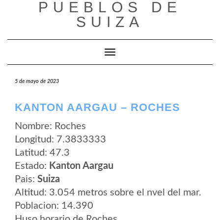
PUEBLOS DE
Saltar
al
SUIZA
contenido
Cambiar modo de navegación
5 de mayo de 2023
KANTON AARGAU – ROCHES
Nombre: Roches
Longitud: 7.3833333
Latitud: 47.3
Estado:
Kanton Aargau
Pais:
Suiza
Altitud: 3.054 metros sobre el nvel del mar.
Poblacion: 14.390
Huso horario de Roches