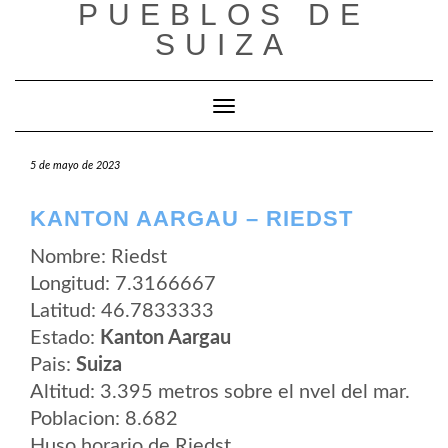
PUEBLOS DE
Saltar
al
SUIZA
contenido
Cambiar modo de navegación
5 de mayo de 2023
KANTON AARGAU – RIEDST
Nombre: Riedst
Longitud: 7.3166667
Latitud: 46.7833333
Estado:
Kanton Aargau
Pais:
Suiza
Altitud: 3.395 metros sobre el nvel del mar.
Poblacion: 8.682
Huso horario de Riedst