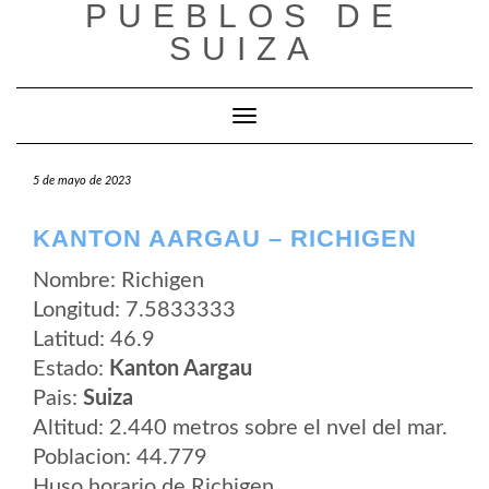
PUEBLOS DE
Saltar
al
SUIZA
contenido
Cambiar modo de navegación
5 de mayo de 2023
KANTON AARGAU – RICHIGEN
Nombre: Richigen
Longitud: 7.5833333
Latitud: 46.9
Estado:
Kanton Aargau
Pais:
Suiza
Altitud: 2.440 metros sobre el nvel del mar.
Poblacion: 44.779
Huso horario de Richigen