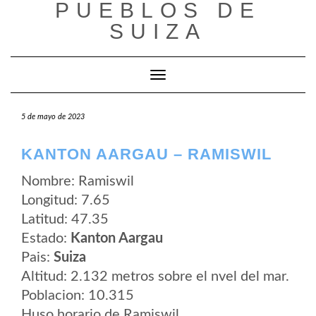
PUEBLOS DE
Saltar
al
SUIZA
contenido
Cambiar modo de navegación
5 de mayo de 2023
KANTON AARGAU – RAMISWIL
Nombre: Ramiswil
Longitud: 7.65
Latitud: 47.35
Estado:
Kanton Aargau
Pais:
Suiza
Altitud: 2.132 metros sobre el nvel del mar.
Poblacion: 10.315
Huso horario de Ramiswil