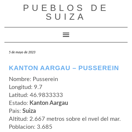
Saltar
PUEBLOS DE
al
contenido
SUIZA
Cambiar modo de navegación
5 de mayo de 2023
KANTON AARGAU – PUSSEREIN
Nombre: Pusserein
Longitud: 9.7
Latitud: 46.9833333
Estado:
Kanton Aargau
Pais:
Suiza
Altitud: 2.667 metros sobre el nvel del mar.
Poblacion: 3.685