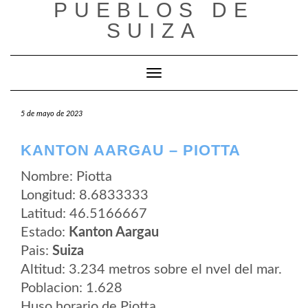
PUEBLOS DE
Saltar
al
SUIZA
contenido
Cambiar modo de navegación
5 de mayo de 2023
KANTON AARGAU – PIOTTA
Nombre: Piotta
Longitud: 8.6833333
Latitud: 46.5166667
Estado:
Kanton Aargau
Pais:
Suiza
Altitud: 3.234 metros sobre el nvel del mar.
Poblacion: 1.628
Huso horario de Piotta