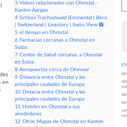
3
Vídeos relacionados con Ohmstal -
l
Kanton Aargau
4
Schloss Trachselwald |Emmental | Bern
| Switzerland | Livestory | Swiss View 🏤
5
el tiempo en Ohmstal
6
Farmacias cercanas a Ohmstal en
Suiza:
7
Centos de Salud cercanas a Ohmstal
en Suiza:
E
8
Aeropuertos cerca de Ohmstal
edes
DE
9
Distancia entre Ohmstal y las
s en
DE
principales ciudades de Europa
SU
s
10
Distacia entre Ohmstal y las
DE
principales ciudades de Europa
DE
11
Hoteles en Ohmstal y sus
JU
alrededores
SU
12
Otros Mapas de Ohmstal en Kanton