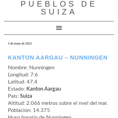
PUEBLOS DE
Saltar
al
SUIZA
contenido
Cambiar modo de navegación
5 de mayo de 2023
KANTON AARGAU – NUNNINGEN
Nombre: Nunningen
Longitud: 7.6
Latitud: 47.4
Estado:
Kanton Aargau
Pais:
Suiza
Altitud: 2.066 metros sobre el nvel del mar.
Poblacion: 14.375
Huso horario de Nunningen