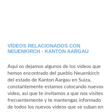
VÍDEOS RELACIONADOS CON
NEUENKIRCH - KANTON AARGAU
Aqui os dejamos algunos de los videos que
hemos encontrado del pueblo Neuenkirch
del estado de Kanton Aargau en Suiza,
constantemente estamos colocando nuevos
video, asi que te invitamos a que nos visites
frecuentemente y te mantengas informado
de todos los nuevos videos que se suban en