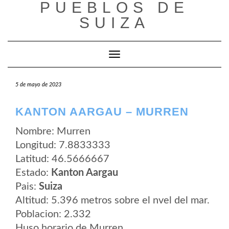
PUEBLOS DE
Saltar
al
SUIZA
contenido
Cambiar modo de navegación
5 de mayo de 2023
KANTON AARGAU – MURREN
Nombre: Murren
Longitud: 7.8833333
Latitud: 46.5666667
Estado:
Kanton Aargau
Pais:
Suiza
Altitud: 5.396 metros sobre el nvel del mar.
Poblacion: 2.332
Huso horario de Murren