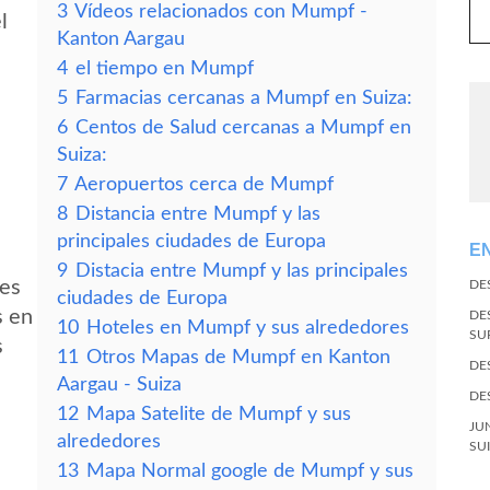
3
Vídeos relacionados con Mumpf -
l
Kanton Aargau
4
el tiempo en Mumpf
5
Farmacias cercanas a Mumpf en Suiza:
6
Centos de Salud cercanas a Mumpf en
Suiza:
7
Aeropuertos cerca de Mumpf
8
Distancia entre Mumpf y las
principales ciudades de Europa
E
9
Distacia entre Mumpf y las principales
des
DE
ciudades de Europa
s en
DE
10
Hoteles en Mumpf y sus alrededores
SU
s
11
Otros Mapas de Mumpf en Kanton
DE
Aargau - Suiza
DE
12
Mapa Satelite de Mumpf y sus
JU
alrededores
SU
13
Mapa Normal google de Mumpf y sus