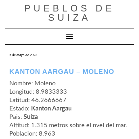
Saltar
PUEBLOS DE
al
contenido
SUIZA
Cambiar modo de navegación
5 de mayo de 2023
KANTON AARGAU – MOLENO
Nombre: Moleno
Longitud: 8.9833333
Latitud: 46.2666667
Estado:
Kanton Aargau
Pais:
Suiza
Altitud: 1.315 metros sobre el nvel del mar.
Poblacion: 8.963