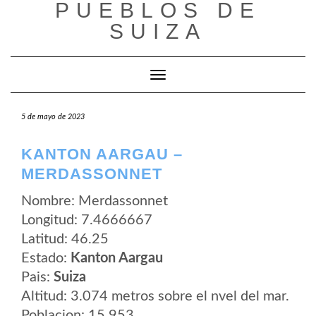
PUEBLOS DE
Saltar
al
SUIZA
contenido
Cambiar modo de navegación
5 de mayo de 2023
KANTON AARGAU –
MERDASSONNET
Nombre: Merdassonnet
Longitud: 7.4666667
Latitud: 46.25
Estado:
Kanton Aargau
Pais:
Suiza
Altitud: 3.074 metros sobre el nvel del mar.
Poblacion: 15.953