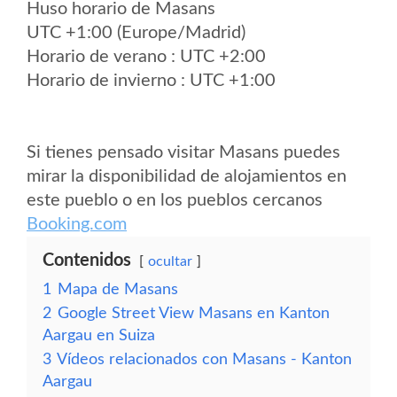
Huso horario de Masans
UTC +1:00 (Europe/Madrid)
Horario de verano : UTC +2:00
Horario de invierno : UTC +1:00
Si tienes pensado visitar Masans puedes
mirar la disponibilidad de alojamientos en
este pueblo o en los pueblos cercanos
Booking.com
Contenidos
ocultar
1
Mapa de Masans
2
Google Street View Masans en Kanton
Aargau en Suiza
3
Vídeos relacionados con Masans - Kanton
Aargau