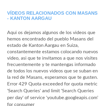
VÍDEOS RELACIONADOS CON MASANS
- KANTON AARGAU
Aqui os dejamos algunos de los videos que
hemos encontrado del pueblo Masans del
estado de Kanton Aargau en Suiza,
constantemente estamos colocando nuevos
video, asi que te invitamos a que nos visites
frecuentemente y te mantengas informado
de todos los nuevos videos que se suban en
la red de Masans, esperamos que te gusten.
Error 429 Quota exceeded for quota metric
'Search Queries' and limit 'Search Queries
per day' of service 'youtube.googleapis.com'
for consumer