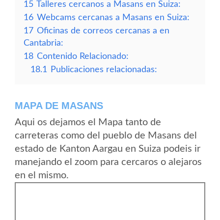
15
Talleres cercanos a Masans en Suiza:
16
Webcams cercanas a Masans en Suiza:
17
Oficinas de correos cercanas a en
Cantabria:
18
Contenido Relacionado:
18.1
Publicaciones relacionadas:
MAPA DE MASANS
Aqui os dejamos el Mapa tanto de
carreteras como del pueblo de Masans del
estado de Kanton Aargau en Suiza podeis ir
manejando el zoom para cercaros o alejaros
en el mismo.