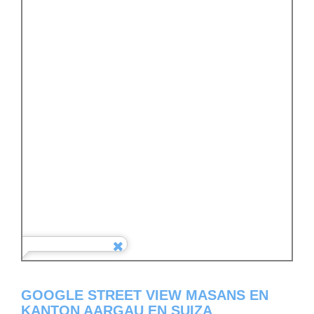
GOOGLE STREET VIEW MASANS EN
KANTON AARGAU EN SUIZA