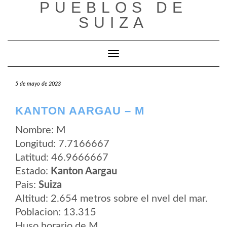
PUEBLOS DE
Saltar
al
SUIZA
contenido
Cambiar modo de navegación
5 de mayo de 2023
KANTON AARGAU – M
Nombre: M
Longitud: 7.7166667
Latitud: 46.9666667
Estado:
Kanton Aargau
Pais:
Suiza
Altitud: 2.654 metros sobre el nvel del mar.
Poblacion: 13.315
Huso horario de M