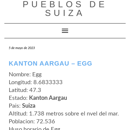
PUEBLOS DE
Saltar
al
SUIZA
contenido
Cambiar modo de navegación
5 de mayo de 2023
KANTON AARGAU – EGG
Nombre: Egg
Longitud: 8.6833333
Latitud: 47.3
Estado:
Kanton Aargau
Pais:
Suiza
Altitud: 1.738 metros sobre el nvel del mar.
Poblacion: 72.536
Huso horario de Egg