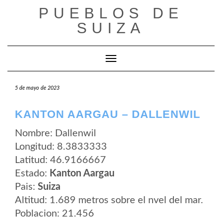
Saltar
PUEBLOS DE
al
contenido
SUIZA
Cambiar modo de navegación
5 de mayo de 2023
KANTON AARGAU – DALLENWIL
Nombre: Dallenwil
Longitud: 8.3833333
Latitud: 46.9166667
Estado:
Kanton Aargau
Pais:
Suiza
Altitud: 1.689 metros sobre el nvel del mar.
Poblacion: 21.456