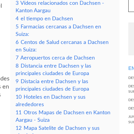
3
Vídeos relacionados con Dachsen -
l
Kanton Aargau
4
el tiempo en Dachsen
5
Farmacias cercanas a Dachsen en
Suiza:
6
Centos de Salud cercanas a Dachsen
en Suiza:
7
Aeropuertos cerca de Dachsen
8
Distancia entre Dachsen y las
E
principales ciudades de Europa
edes
DE
9
Distacia entre Dachsen y las
s en
DE
principales ciudades de Europa
SU
s
10
Hoteles en Dachsen y sus
DE
alrededores
DE
11
Otros Mapas de Dachsen en Kanton
JU
Aargau - Suiza
SU
12
Mapa Satelite de Dachsen y sus