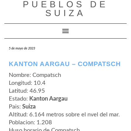
PUEBLOS DE
Saltar
al
SUIZA
contenido
Cambiar modo de navegación
5 de mayo de 2023
KANTON AARGAU – COMPATSCH
Nombre: Compatsch
Longitud: 10.4
Latitud: 46.95
Estado:
Kanton Aargau
Pais:
Suiza
Altitud: 6.164 metros sobre el nvel del mar.
Poblacion: 1.208
Huso horario de Compatsch