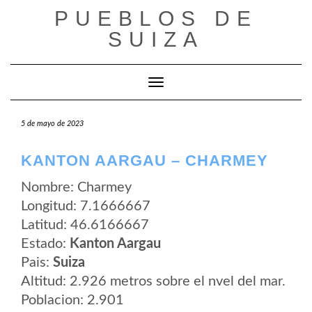
Saltar
PUEBLOS DE
al
contenido
SUIZA
Cambiar modo de navegación
5 de mayo de 2023
KANTON AARGAU – CHARMEY
Nombre: Charmey
Longitud: 7.1666667
Latitud: 46.6166667
Estado:
Kanton Aargau
Pais:
Suiza
Altitud: 2.926 metros sobre el nvel del mar.
Poblacion: 2.901