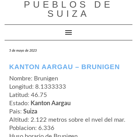
PUEBLOS DE
Saltar
al
SUIZA
contenido
Cambiar modo de navegación
5 de mayo de 2023
KANTON AARGAU – BRUNIGEN
Nombre: Brunigen
Longitud: 8.1333333
Latitud: 46.75
Estado:
Kanton Aargau
Pais:
Suiza
Altitud: 2.122 metros sobre el nvel del mar.
Poblacion: 6.336
Huso horario de Brunigen