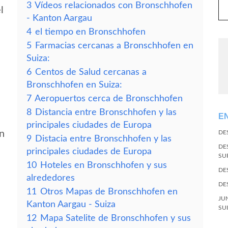
3
Vídeos relacionados con Bronschhofen
l
- Kanton Aargau
4
el tiempo en Bronschhofen
5
Farmacias cercanas a Bronschhofen en
Suiza:
6
Centos de Salud cercanas a
Bronschhofen en Suiza:
7
Aeropuertos cerca de Bronschhofen
8
Distancia entre Bronschhofen y las
E
principales ciudades de Europa
en
DE
9
Distacia entre Bronschhofen y las
DE
principales ciudades de Europa
SU
10
Hoteles en Bronschhofen y sus
DE
alrededores
DE
11
Otros Mapas de Bronschhofen en
JU
Kanton Aargau - Suiza
SU
12
Mapa Satelite de Bronschhofen y sus