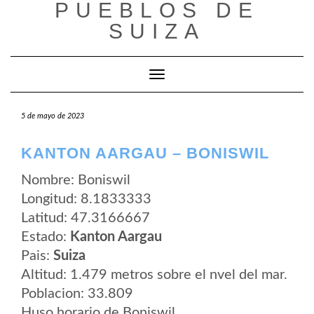
PUEBLOS DE
Saltar
al
SUIZA
contenido
Cambiar modo de navegación
5 de mayo de 2023
KANTON AARGAU – BONISWIL
Nombre: Boniswil
Longitud: 8.1833333
Latitud: 47.3166667
Estado:
Kanton Aargau
Pais:
Suiza
Altitud: 1.479 metros sobre el nvel del mar.
Poblacion: 33.809
Huso horario de Boniswil