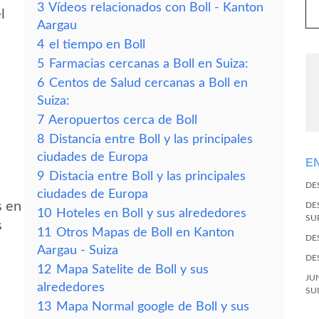
3
Vídeos relacionados con Boll - Kanton
l
Aargau
4
el tiempo en Boll
5
Farmacias cercanas a Boll en Suiza:
6
Centos de Salud cercanas a Boll en
Suiza:
7
Aeropuertos cerca de Boll
8
Distancia entre Boll y las principales
ciudades de Europa
E
9
Distacia entre Boll y las principales
DE
ciudades de Europa
s en
DE
10
Hoteles en Boll y sus alrededores
SU
s
11
Otros Mapas de Boll en Kanton
DE
Aargau - Suiza
DE
12
Mapa Satelite de Boll y sus
JU
alrededores
SU
13
Mapa Normal google de Boll y sus