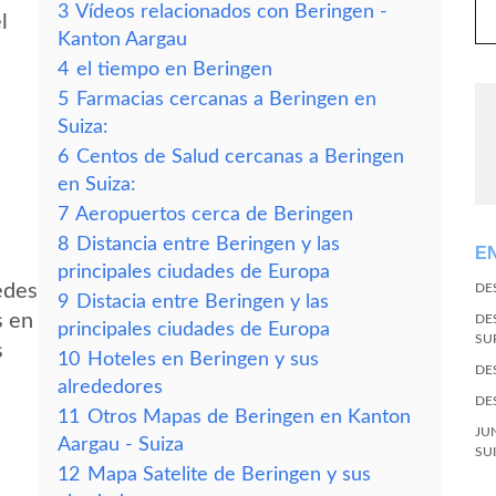
3
Vídeos relacionados con Beringen -
l
Kanton Aargau
4
el tiempo en Beringen
5
Farmacias cercanas a Beringen en
Suiza:
6
Centos de Salud cercanas a Beringen
en Suiza:
7
Aeropuertos cerca de Beringen
8
Distancia entre Beringen y las
E
principales ciudades de Europa
edes
DE
9
Distacia entre Beringen y las
s en
DE
principales ciudades de Europa
SU
s
10
Hoteles en Beringen y sus
DE
alrededores
DE
11
Otros Mapas de Beringen en Kanton
JU
Aargau - Suiza
SU
12
Mapa Satelite de Beringen y sus