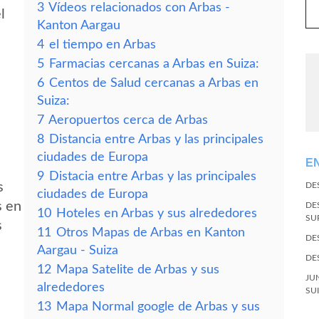
3
Vídeos relacionados con Arbas -
l
Kanton Aargau
4
el tiempo en Arbas
5
Farmacias cercanas a Arbas en Suiza:
6
Centos de Salud cercanas a Arbas en
Suiza:
7
Aeropuertos cerca de Arbas
8
Distancia entre Arbas y las principales
ciudades de Europa
E
9
Distacia entre Arbas y las principales
s
DE
ciudades de Europa
s en
DE
10
Hoteles en Arbas y sus alrededores
SU
s
11
Otros Mapas de Arbas en Kanton
DE
Aargau - Suiza
DE
12
Mapa Satelite de Arbas y sus
JU
alrededores
SU
13
Mapa Normal google de Arbas y sus